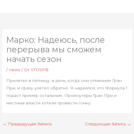
Перейти
Глав
к
мен
содержимому
Марко: Надеюсь, после
перерыва мы сможем
начать сезон
/
news
/ От
STOSPB
Прилетел в пятницу, в день, когда они отменили Гран
При, и сразу улетел обратно. Я надеялся, что Формула 1
подаст пример остальным. Промоутеры Гран При и
местные власти хотели провести гонку.
←
Предыдущая Запись
Следующая Запись
→