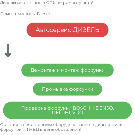
Дизельная станция в СПб по ремонту авто!
Перейти
Глав
к
Ремонт машины Diesel
мен
содержимому
Автосервис ДИЗЕЛЬ
Демонтаж и монтаж форсунки
Промывка форсунки
Проверка форсунки BOSCH и DENSO,
DELPHI, VDO
Станция с собственным оборудованием по диагностики
форсунок и ТНВД в день обращения!