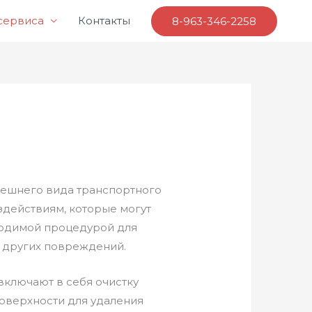
 сервиса
Контакты
8-963-346-2258
нешнего вида транспортного
здействиям, которые могут
бходимой процедурой для
и других повреждений.
включают в себя очистку
поверхности для удаления