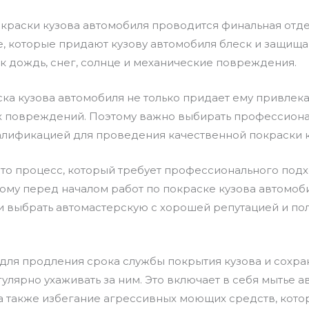
раски кузова автомобиля проводится финальная отдел
, которые придают кузову автомобиля блеск и защища
ак дождь, снег, солнце и механические повреждения.
а кузова автомобиля не только придает ему привлека
х повреждений. Поэтому важно выбирать профессиона
алификацией для проведения качественной покраски к
это процесс, который требует профессионального под
ому перед началом работ по покраске кузова автомо
 и выбрать автомастерскую с хорошей репутацией и п
о для продления срока службы покрытия кузова и сохр
лярно ухаживать за ним. Это включает в себя мытье 
 а также избегание агрессивных моющих средств, кото