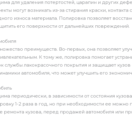
ма для удаления потертостей, царапин и других дефе
екты могут возникать из-за стирания краски, контакта
дного износа материала. Полировка позволяет восста
щитить его поверхности от дальнейших повреждений.
мобиля
ножество преимуществ. Во-первых, она позволяет улу
ривлекательным. К тому же, полировка помогает устра
рок службы лакокрасочного покрытия и защищает кузов
намики автомобиля, что может улучшить его экономич
обиль
ма периодически, в зависимости от состояния кузова
овку 1-2 раза в год, но при необходимости ее можно 
е ремонта кузова, перед продажей автомобиля или пр