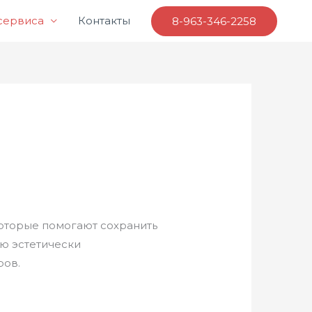
 сервиса
Контакты
8-963-346-2258
оторые помогают сохранить
лю эстетически
ров.