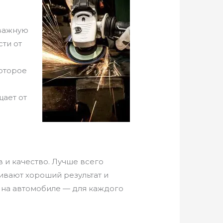
 важную
сти от
которое
щает от
 и качество. Лучше всего
ивают хороший результат и
и на автомобиле — для каждого