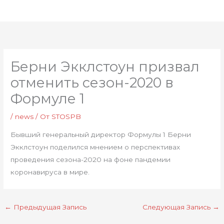
Перейти
Глав
к
мен
содержимому
Берни Экклстоун призвал
отменить сезон-2020 в
Формуле 1
/
news
/ От
STOSPB
Бывший генеральный директор Формулы 1 Берни
Экклстоун поделился мнением о перспективах
проведения сезона-2020 на фоне пандемии
коронавируса в мире.
←
Предыдущая Запись
Следующая Запись
→