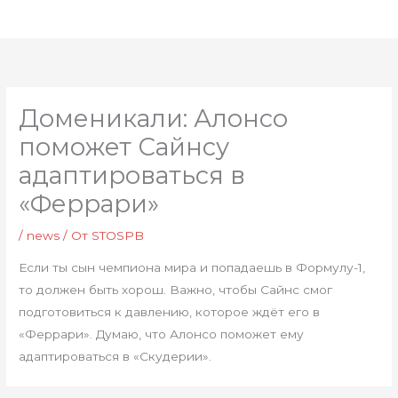
Перейти
Глав
к
мен
содержимому
Доменикали: Алонсо
поможет Сайнсу
адаптироваться в
«Феррари»
/
news
/ От
STOSPB
Если ты сын чемпиона мира и попадаешь в Формулу-1,
то должен быть хорош. Важно, чтобы Сайнс смог
подготовиться к давлению, которое ждёт его в
«Феррари». Думаю, что Алонсо поможет ему
адаптироваться в «Скудерии».