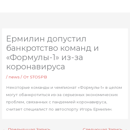
Перейти
Глав
к
мен
содержимому
Ермилин допустил
банкротство команд и
«Формулы-1» из-за
коронавируса
/
news
/ От
STOSPB
Некоторые команды и чемпионат «Формулы-1» в целом
могут обанкротиться из-за серьезных экономических
проблем, связанных с пандемией коронавируса,
считает специалист по автоспорту Игорь Ермилин.
←
Предыдущая Запись
Следующая Запись
→