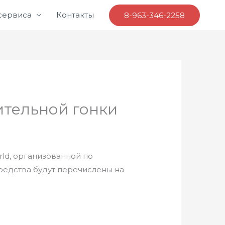
 сервиса
Контакты
8-963-346-2258
ительной гонки
rld, организованной по
редства будут перечислены на