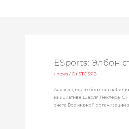
Перейти
к
содержимому
ESports: Элбон 
/
news
/ От
STOSPB
Александер Элбон стал победит
инициативе Шарля Леклера. Она
счета Всемирной организации з