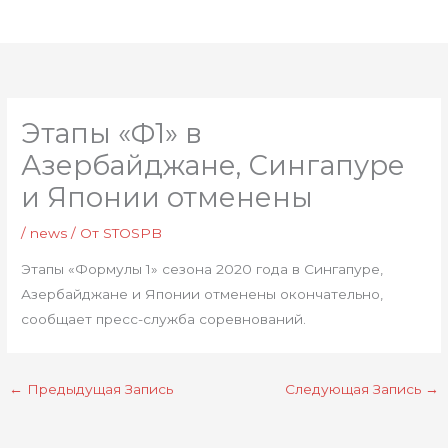
Перейти
Глав
к
мен
содержимому
Этапы «Ф1» в
Азербайджане, Сингапуре
и Японии отменены
/
news
/ От
STOSPB
Этапы «Формулы 1» сезона 2020 года в Сингапуре,
Азербайджане и Японии отменены окончательно,
сообщает пресс-служба соревнований.
←
Предыдущая Запись
Следующая Запись
→