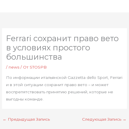
Перейти
Глав
к
мен
содержимому
Ferrari сохранит право вето
в условиях простого
большинства
/
news
/ От
STOSPB
По информации итальянской Gazzetta dello Sport, Ferrari
и в этой ситуации сохранит право вето – и может
воспрепятствовать принятию решений, которые не
выгодны команде.
←
Предыдущая Запись
Следующая Запись
→