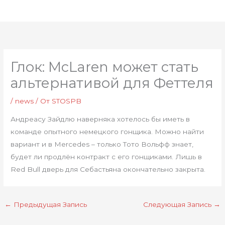
Перейти
Глав
к
мен
содержимому
Глок: McLaren может стать
альтернативой для Феттеля
/
news
/ От
STOSPB
Андреасу Зайдлю наверняка хотелось бы иметь в
команде опытного немецкого гонщика. Можно найти
вариант и в Mercedes – только Тото Вольфф знает,
будет ли продлён контракт с его гонщиками. Лишь в
Red Bull дверь для Себастьяна окончательно закрыта.
←
Предыдущая Запись
Следующая Запись
→