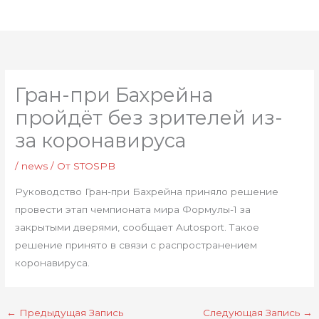
Перейти
Глав
к
мен
содержимому
Гран-при Бахрейна
пройдёт без зрителей из-
за коронавируса
/
news
/ От
STOSPB
Руководство Гран-при Бахрейна приняло решение
провести этап чемпионата мира Формулы-1 за
закрытыми дверями, сообщает Autosport. Такое
решение принято в связи с распространением
коронавируса.
←
Предыдущая Запись
Следующая Запись
→