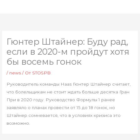
Перейти
Глав
к
мен
содержимому
Гюнтер Штайнер: Буду рад,
если в 2020-м пройдут хотя
бы восемь гонок
/
news
/ От
STOSPB
Руководитель команды Haas Гюнтер Штайнер считает,
что болельщикам не стоит ждать больше десятка Гран
При в 2020 году. Руководство Формулы 1 ранее
заявляло о планах провести от 15 до 18 гонок, но
Штайнер сомневается, что в условиях кризиса это
возможно.