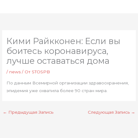
Перейти
Глав
к
мен
содержимому
Кими Райкконен: Если вы
боитесь коронавируса,
лучше оставаться дома
/
news
/ От
STOSPB
По данным Всемирной организации здравоохранения,
эпидемия уже охватила более 90 стран мира.
←
Предыдущая Запись
Следующая Запись
→