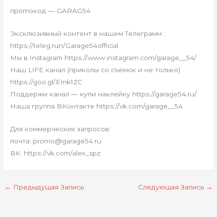
прomокoд — GARAG54
Эксклюзивный контент в нашем Телеграмм :
https://teleg.run/Garage54official
Мы в Instagram https://www.instagram.com/garage__54/
Наш LIFE канал (приколы со съемок и не только)
https://goo.gl/Emk1ZC
Поддержи канал — купи наклейку https://garage54.ru/
Наша группа ВКонтакте https://vk.com/garage__54
Для коммерческих запросов:
почта: promo@garage54.ru
ВК: https://vk.com/alex_spz
←
Предыдущая Запись
Следующая Запись
→