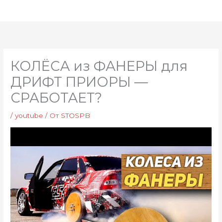
Перейти
Глав
к
мен
содержимому
КОЛЁСА из ФАНЕРЫ для
ДРИФТ ПРИОРЫ —
СРАБОТАЕТ?
/
youtube
/ От
STOSPB