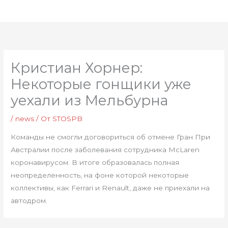
Перейти
Глав
к
мен
содержимому
Кристиан Хорнер:
Некоторые гонщики уже
уехали из Мельбурна
/
news
/ От
STOSPB
Команды не смогли договориться об отмене Гран При
Австралии после заболевания сотрудника McLaren
коронавирусом. В итоге образовалась полная
неопределенность, на фоне которой некоторые
коллективы, как Ferrari и Renault, даже не приехали на
автодром.