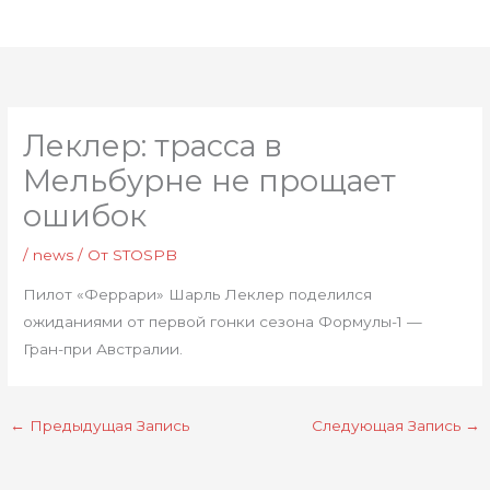
Перейти
Глав
к
мен
содержимому
Леклер: трасса в
Мельбурне не прощает
ошибок
/
news
/ От
STOSPB
Пилот «Феррари» Шарль Леклер поделился
ожиданиями от первой гонки сезона Формулы-1 —
Гран-при Австралии.
←
Предыдущая Запись
Следующая Запись
→