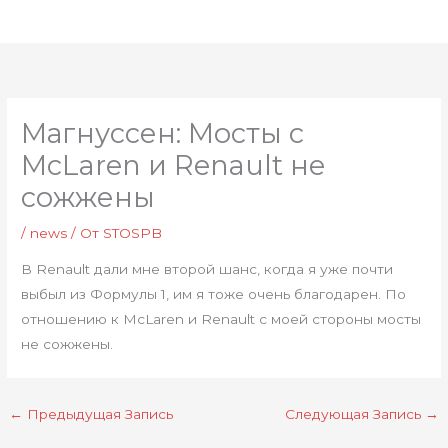
Перейти
Глав
к
мен
содержимому
Магнуссен: Мосты с
McLaren и Renault не
сожжены
/
news
/ От
STOSPB
В Renault дали мне второй шанс, когда я уже почти
выбыл из Формулы 1, им я тоже очень благодарен. По
отношению к McLaren и Renault с моей стороны мосты
не сожжены.
←
Предыдущая Запись
Следующая Запись
→