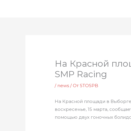
Перейти
к
содержимому
На Красной пло
SMP Racing
/
news
/ От
STOSPB
На Красной площади в Выборге 
воскресенье, 15 марта, сообща
помощью двух гоночных болидов