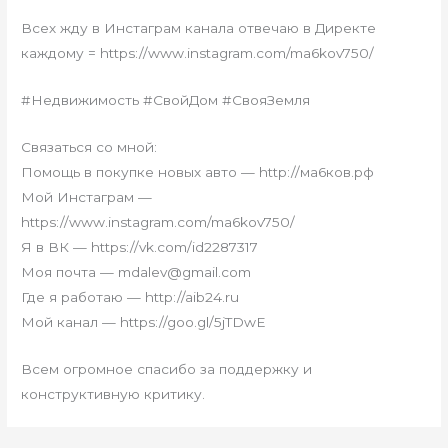
Всех жду в Инстаграм канала отвечаю в Директе
каждому = https://www.instagram.com/ma6kov750/
#Недвижимость #СвойДом #СвояЗемля
Связаться со мной:
Помощь в покупке новых авто — http://ма6ков.рф
Мой Инстаграм —
https://www.instagram.com/ma6kov750/
Я в ВК — https://vk.com/id2287317
Моя почта — mdalev@gmail.com
Где я работаю — http://aib24.ru
Мой канал — https://goo.gl/5jTDwE
Всем огромное спасибо за поддержку и
конструктивную критику.