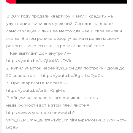
В 2017 году продали квартиру и взяли кредиты на
улучшение жилищных условий. Сегодня на дворе
самоизоляция и лучшее место для нее и своя земля и
жилье. В этом ролике обзор участка и цены на дом +
ремонт. Ниже ссылки на ролики по этой теме.
1. Как выглядит дом внутри? —
https://youtu.be/lUQUuUOUDVk
2. Купил участок через аукцион для постройки дома до
50 квадратов — https://youtu.be/8gN-baDjdGs
3. Про квартиры в Москве —
https://youtu.be/orSi_F5hjME
В общем на канале много роликов на темы
недвижимости вот в этом плей листе =
https://www.youtube.com/watch?
v=jrv_UZPDm4Q&list=PLdpBmiblrKavpPPoNKC3iWo7jRgt4
bQBv