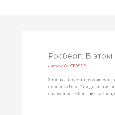
Перейти
к
содержимому
Росберг: В этом
/
news
/ От
STOSPB
Хорошо, что есть возможность 
провести Гран При до снятия о
положение небольших команд, в