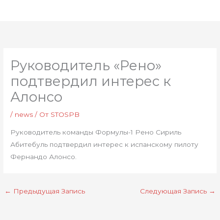
Перейти
Глав
к
мен
содержимому
Руководитель «Рено»
подтвердил интерес к
Алонсо
/
news
/ От
STOSPB
Руководитель команды Формулы-1 Рено Сириль
Абитебуль подтвердил интерес к испанскому пилоту
Фернандо Алонсо.
←
Предыдущая Запись
Следующая Запись
→