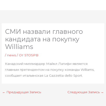
Перейти
Глав
к
мен
содержимому
СМИ назвали главного
кандидата на покупку
Williams
/
news
/ От
STOSPB
Канадский миллиардер Майкл Латифи является
главным претендентом на покупку команды Williams,
сообщает итальянская La Gazzetta dello Sport.
←
Предыдущая Запись
Следующая Запись
→