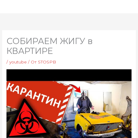
Перейти
Глав
к
мен
содержимому
СОБИРАЕМ ЖИГУ в
КВАРТИРЕ
/
youtube
/ От
STOSPB