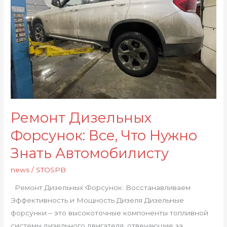
Что
Нужно
Знать
Автомобилисту
Ремонт Дизельных
Форсунок: Все, Что Нужно
Знать Автомобилисту
news
/
STOSPB
Ремонт Дизельных Форсунок: Восстанавливаем
Эффективность и Мощность Дизеля Дизельные
форсунки – это высокоточные компоненты топливной
системы дизельного двигателя, отвечающие за