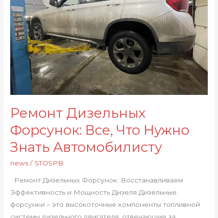
Что
Нужно
Знать
Автомобилисту
Ремонт Дизельных
Форсунок: Все, Что Нужно
Знать Автомобилисту
news
/
STOSPB
Ремонт Дизельных Форсунок: Восстанавливаем
Эффективность и Мощность Дизеля Дизельные
форсунки – это высокоточные компоненты топливной
системы дизельного двигателя, отвечающие за