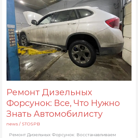
Форсунок:
Все,
Что
Нужно
Знать
Автомобилисту
Ремонт Дизельных
Форсунок: Все, Что Нужно
Знать Автомобилисту
news
/
STOSPB
Ремонт Дизельных Форсунок: Восстанавливаем