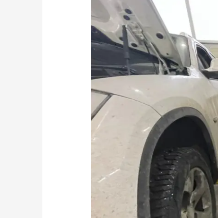
искали
?