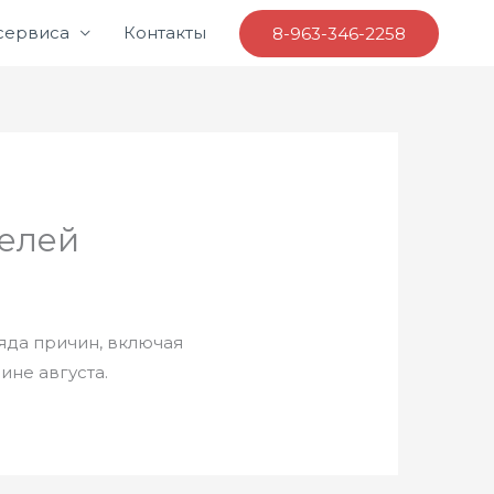
 сервиса
Контакты
8-963-346-2258
телей
яда причин, включая
ине августа.