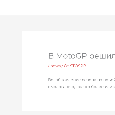
Перейти
к
содержимому
В MotoGP решил
/
news
/ От
STOSPB
Возобновление сезона на новой
омологацию, так что более или 