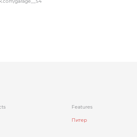
vk.com/garage__54
cts
Features
Питер