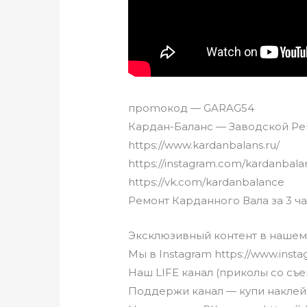
прomокoд — GARAG54
Кардан-Баланс — Заводской Ре
https://www.kardanbalans.ru/
https://instagram.com/kardanbala
https://vk.com/kardanbalance
Ремонт Карданного Вала за 3 час
Эксклюзивный контент в нашем Те
Мы в Instagram https://www.inst
Наш LIFE канал (приколы со съем
Поддержи канал — купи наклейку 