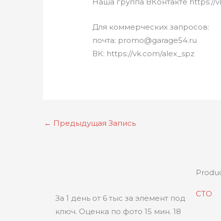
Наша группа ВКонтакте https://
Для коммерческих запросов:
почта: promo@garage54.ru
ВК: https://vk.com/alex_spz
←
Предыдущая Запись
Produ
СТО
За 1 день от 6 тыс за элемент под
ключ. Оценка по фото 15 мин. 18