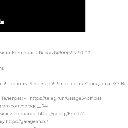
монт Карданных Валов 8(800)555-50-37
ns
а! Гарантия 6 месяцев! 19 лет опыта. Стандарты ISO. В
леграмм : https://teleg.run/Garage54official
agram.com/garage__54/
ок и не только) https://goo.gl/Emk1ZC
https://garage54.ru/