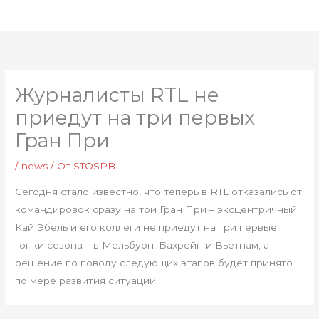
Перейти
Глав
к
мен
содержимому
Журналисты RTL не
приедут на три первых
Гран При
/
news
/ От
STOSPB
Сегодня стало известно, что теперь в RTL отказались от
командировок сразу на три Гран При – эксцентричный
Кай Эбель и его коллеги не приедут на три первые
гонки сезона – в Мельбурн, Бахрейн и Вьетнам, а
решение по поводу следующих этапов будет принято
по мере развития ситуации.